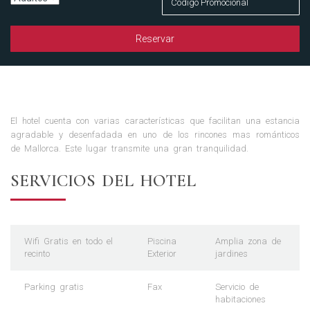
Reservar
El hotel cuenta con varias características que facilitan una estancia
agradable y desenfadada en uno de los rincones mas románticos
de Mallorca. Este lugar transmite una gran tranquilidad.
SERVICIOS DEL HOTEL
Wifi Gratis en todo el
Piscina
Amplia zona de
recinto
Exterior
jardines
Parking gratis
Fax
Servicio de
habitaciones