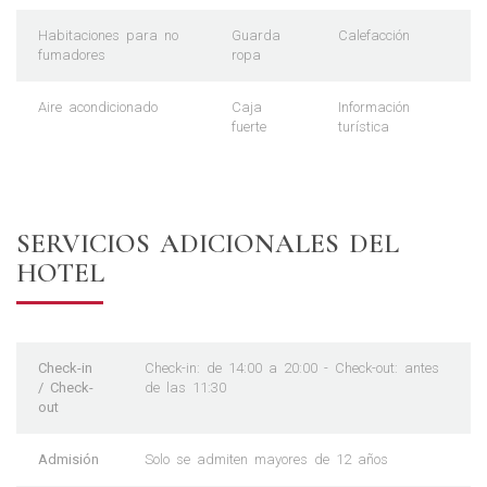
Habitaciones para no
Guarda
Calefacción
fumadores
ropa
Aire acondicionado
Caja
Información
fuerte
turística
SERVICIOS ADICIONALES DEL
HOTEL
Check-in
Check-in: de 14:00 a 20:00 - Check-out: antes
/ Check-
de las 11:30
out
Admisión
Solo se admiten mayores de 12 años