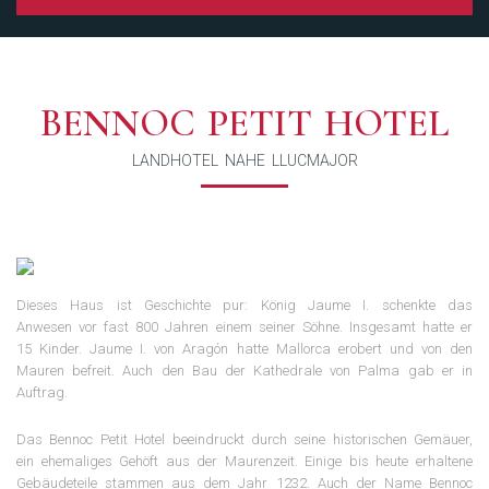
BENNOC PETIT HOTEL
LANDHOTEL NAHE LLUCMAJOR
Dieses Haus ist Geschichte pur: König Jaume I. schenkte das
Anwesen vor fast 800 Jahren einem seiner Söhne. Insgesamt hatte er
15 Kinder. Jaume I. von Aragón hatte Mallorca erobert und von den
Mauren befreit. Auch den Bau der Kathedrale von Palma gab er in
Auftrag.
Das Bennoc Petit Hotel beeindruckt durch seine historischen Gemäuer,
ein ehemaliges Gehöft aus der Maurenzeit. Einige bis heute erhaltene
Gebäudeteile stammen aus dem Jahr 1232. Auch der Name Bennoc