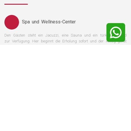
Spa und Wellness-Center
Den Gästen steht ein Jacuzzi, eine Sauna und ein türkisches Bad
zur Verfügung. Hier beginnt die Erholung sofort und der Alltag gerät
schnell in Vergessenheit.
Familiäre Atmosphäre
Zwar sind aus Rücksicht auf die erholungssuchenden Gäste kleine
Kinder unter 12 Jahren nicht im Hotel zugelassen, dennoch stellt sich
aufgrund der begrenzten Größe schnell eine familiäre Atmosphäre
ein.
Gratis W-Lan